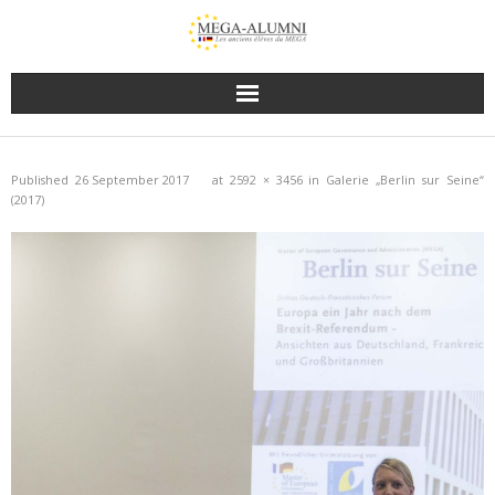
Published
26 September 2017
at
2592 × 3456
in
Galerie „Berlin sur Seine“
(2017)