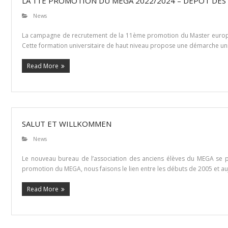
LA 11E PROMOTION DU MEGA 2022/2024 – DÉPÔT DES
News
La campagne de recrutement de la 11ème promotion du Master europée
Cette formation universitaire de haut niveau propose une démarche uni
Read More
SALUT ET WILLKOMMEN
News
Le nouveau bureau de l’association des anciens élèves du MEGA se pr
promotion du MEGA, nous faisons le lien entre les débuts de 2005 et au
Read More