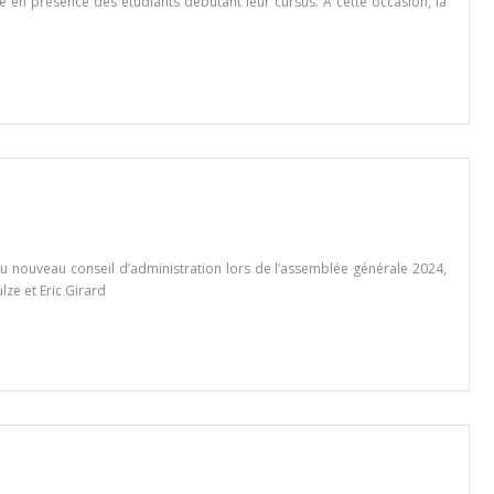
en présence des étudiants débutant leur cursus. À cette occasion, la
 au nouveau conseil d’administration lors de l’assemblée générale 2024,
lze et Eric Girard