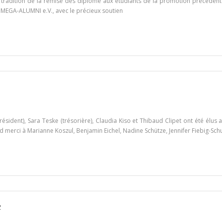
radition de la remise des diplôme aux étudiants de la promotion précédente 
– MEGA-ALUMNI e.V., avec le précieux soutien
ésident), Sara Teske (trésorière), Claudia Kiso et Thibaud Clipet ont été élus
 merci à Marianne Koszul, Benjamin Eichel, Nadine Schütze, Jennifer Fiebig-Schu
2