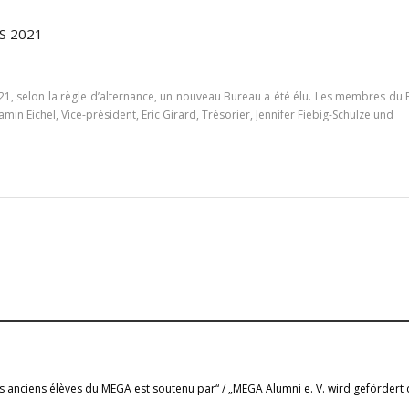
S 2021
21, selon la règle d’alternance, un nouveau Bureau a été élu. Les membres du B
 Eichel, Vice-président, Eric Girard, Trésorier, Jennifer Fiebig-Schulze und
s anciens élèves du MEGA est soutenu par“ / „MEGA Alumni e. V. wird gefördert 