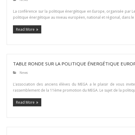
La conférence sur la politique énergétique en Europe, organisée par Le
politique énergétique au niveau européen, national et régional, dans le
Read More
TABLE RONDE SUR LA POLITIQUE ÉNERGÉTIQUE EUROP
News
L’association des anciens élèves du MEGA a le plaisir de vous invite
rassemblement de la 11ème promotion du MEGA. Le sujet de la politiqu
Read More