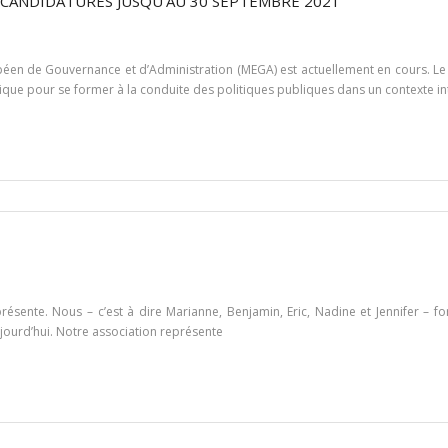
 CANDIDATURES JUSQU’AU 30 SEPTEMBRE 2021
n de Gouvernance et d’Administration (MEGA) est actuellement en cours. Le d
que pour se former à la conduite des politiques publiques dans un contexte int
ésente. Nous – c’est à dire Marianne, Benjamin, Eric, Nadine et Jennifer – f
jourd’hui. Notre association représente