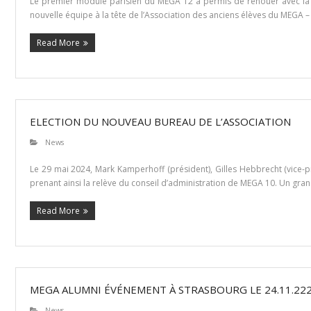
Le premier module parisien du MEGA 12 a permis de renouer avec la t
nouvelle équipe à la tête de l’Association des anciens élèves du MEGA 
Read More
ELECTION DU NOUVEAU BUREAU DE L’ASSOCIATION
News
Le 29 mai 2024, Mark Kamperhoff (président), Gilles Hebbrecht (vice-pr
prenant ainsi la relève du conseil d’administration de MEGA 10. Un grand
Read More
MEGA ALUMNI ÉVÉNEMENT À STRASBOURG LE 24.11.22
News