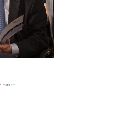
*
markiert