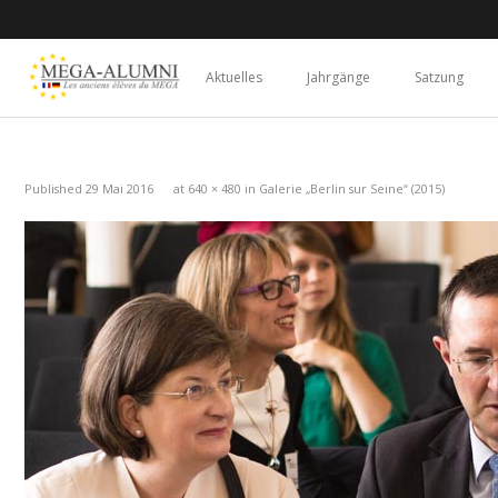
Aktuelles
Jahrgänge
Satzung
Published
29 Mai 2016
at
640 × 480
in
Galerie „Berlin sur Seine“ (2015)