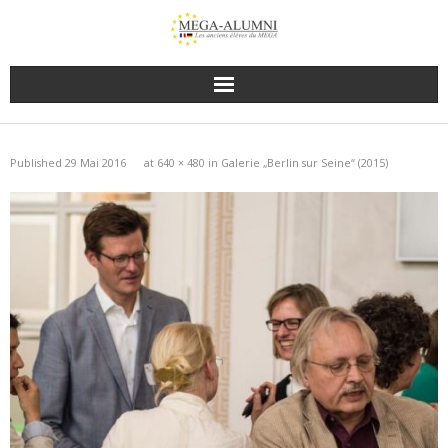
Published
29 Mai 2016
at
640 × 480
in
Galerie „Berlin sur Seine“ (2015)