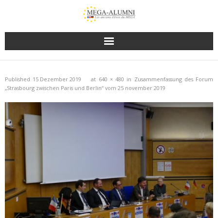
Published
15 Dezember 2019
at
640 × 480
in
Zusammenfassung des Forum
„Strasbourg zwischen Paris und Berlin“ vom 25 november 2019