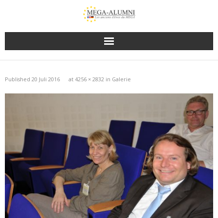
Published
20 Juli 2016
at
4256 × 2832
in
Galerie