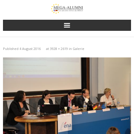
Published
4 August 2016
at
3928 × 2619
in
Galerie