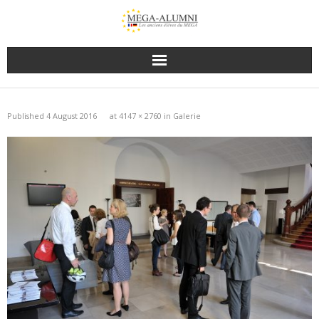
Published
4 August 2016
at
4147 × 2760
in
Galerie