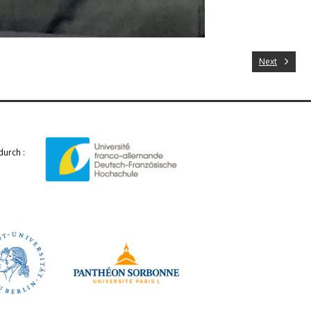
Next
durch :