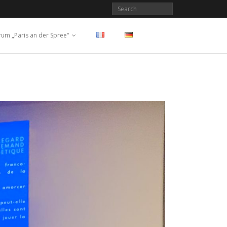
rum „Paris an der Spree“