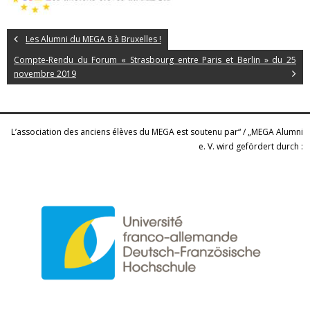
Les Alumni du MEGA 8 à Bruxelles !
Compte-Rendu du Forum « Strasbourg entre Paris et Berlin » du 25
novembre 2019
L’association des anciens élèves du MEGA est soutenu par“ / „MEGA Alumni
e. V. wird gefördert durch :