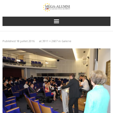
Published
18 juillet 2016
at
3911 × 2607
in
Galerie