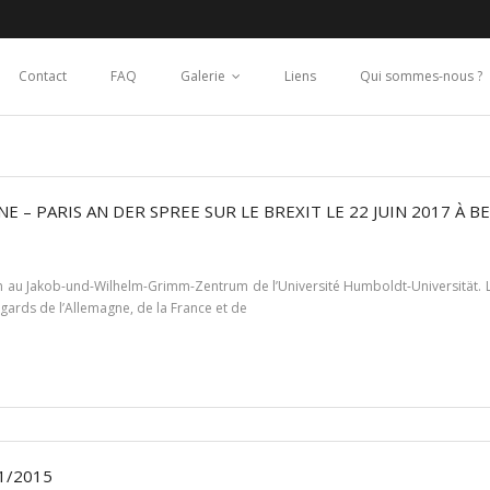
Contact
FAQ
Galerie
Liens
Qui sommes-nous ?
– PARIS AN DER SPREE SUR LE BREXIT LE 22 JUIN 2017 À B
n au Jakob-und-Wilhelm-Grimm-Zentrum de l’Université Humboldt-Universität. Le
egards de l’Allemagne, de la France et de
1/2015