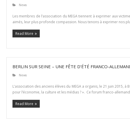
News
Les membres de l’association du MEGA tiennent à exprimer aux victimes d
aimés, leur plus profonde compassion. Nous tenons à exprimer nos plus
Read More
BERLIN SUR SEINE – UNE FÊTE D’ÉTÉ FRANCO-ALLEMAND
News
L’association des anciens élèves du MEGA a organis, le 21 juin 2015, à B
pour l’économie, la culture et les médias ? ». Ce forum franco-allemand 
Read More