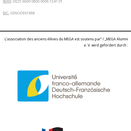
IBAN
: DE25 6609 0800 0006 7247 01
BIC:
GENODE61888
L’association des anciens élèves du MEGA est soutenu par“ / „MEGA Alumni
e. V. wird gefördert durch :