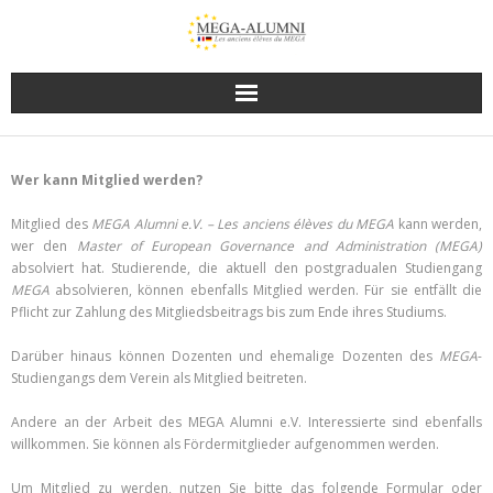
Wer kann Mitglied werden?
Mitglied des
MEGA Alumni e.V. – Les anciens élèves du MEGA
kann werden,
wer den
Master of European Governance and Administration (MEGA)
absolviert hat. Studierende, die aktuell den postgradualen Studiengang
MEGA
absolvieren, können ebenfalls Mitglied werden. Für sie entfällt die
Pflicht zur Zahlung des Mitgliedsbeitrags bis zum Ende ihres Studiums.
Darüber hinaus können Dozenten und ehemalige Dozenten des
MEGA
-
Studiengangs dem Verein als Mitglied beitreten.
Andere an der Arbeit des MEGA Alumni e.V. Interessierte sind ebenfalls
willkommen. Sie können als Fördermitglieder aufgenommen werden.
Um Mitglied zu werden, nutzen Sie bitte das folgende Formular oder