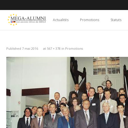
Actualités
Promotions
Statuts
Published
7 mai 2016
at
567 × 378
in
Promotions