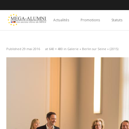
Actualités
Promotions
Statuts
Published
29 mai 2016
at
640 × 480
in
Galerie « Berlin sur Seine » (2015)