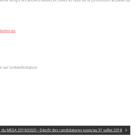
même temps les anciens élèves et celles et ceux de la promotion actuelle du
lumni.eu
n sur la Manifestation.
 du MEGA 2019/2020 – Dépôt des candidatures jusqu’au 31 juillet 2018