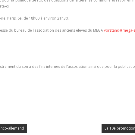
t pour la politique de l’UE des questions de la défense commune et revoir en 
te-ci:
oire, Paris, 6e, de 18h00 à environ 21h30.
’adresse du bureau de l’association des anciens élèves du MEGA
vorstand@mega-a
istrement du son à des fins internes de l’association ainsi que pour la publicatio
franco-allemand
La 10e promotion