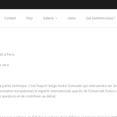
Contact
FAQ
Galerie
Liens
Qui sommes-nous ?
NA à Paris.
e sera:
rtie technique. C’est l’expert belge André Dumoulin qui interviendra sur les 
 formation européenne) et experte internationale auprès de l’Université franc
s questions et de contribuer au débat.